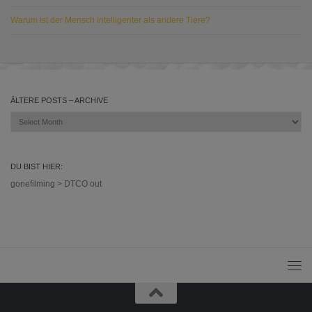
Warum ist der Mensch intelligenter als andere Tiere?
ÄLTERE POSTS – ARCHIVE
Ältere
Posts
–
Archive
DU BIST HIER:
gonefilming
>
DTCO out