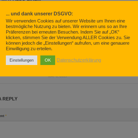
... und dank unserer DSGVO:
0
0
Wir verwenden Cookies auf unserer Website um Ihnen eine
bestmögliche Nutzung zu bieten. Wir erinnern uns so an Ihre
Präferenzen bei erneuten Besuchen. Indem Sie auf „OK“
klicken, stimmen Sie der Verwendung ALLER Cookies zu. Sie
können jedoch die „Einstellungen“ aufrufen, um eine genauere
2007
Wieder hüb
Einwilligung zu erteilen.
2019
FEBRUARY 7, 
OK
Datenschutzerklärung
Einstellungen
YouTube or “The spirits, that I
summoned”
MAY 8, 2019
A REPLY
ent
*