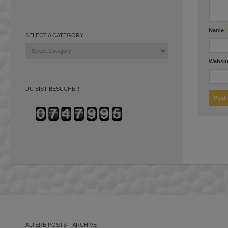
Name
*
SELECT A CATEGORY…
Select
a
Websit
category…
DU BIST BESUCHER
ÄLTERE POSTS – ARCHIVE