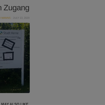
n Zugang
R MANNS
·
JULY 13, 2020
 MAY ALSO LIKE...