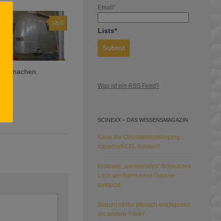
Email*
0
Lists*
sch machen.
Was ist ein RSS Feed?
2023
SCINEXX – DAS WISSENSMAGAZIN
Kann die Ozeaneisendüngung
dauerhaft CO₂ binden?
Erstmals „wanderndes“ Schwarzes
Loch am Rand einer Galaxie
entdeckt
Warum ist der Mensch intelligenter
als andere Tiere?