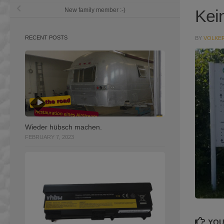
Kei
New family member :-)
RECENT POSTS
BY
VOLKE
Wieder hübsch machen.
FEBRUARY 7, 2023
YOU