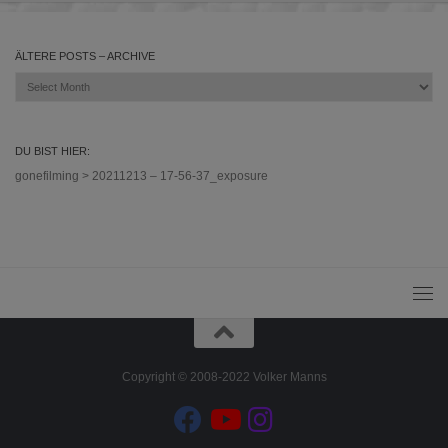
ÄLTERE POSTS – ARCHIVE
Ältere
Posts
–
Archive
DU BIST HIER:
gonefilming
>
20211213 – 17-56-37_exposure
Copyright © 2008-2022 Volker Manns