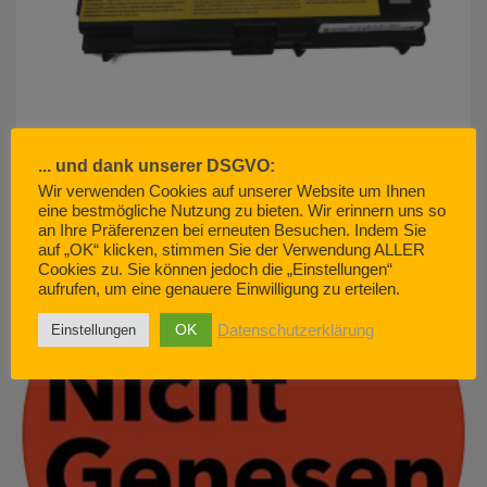
... und dank unserer DSGVO:
Wir verwenden Cookies auf unserer Website um Ihnen
akku500.de (EMCOM GmbH) – so geht Kundenservice. Nicht.
eine bestmögliche Nutzung zu bieten. Wir erinnern uns so
JUNE 29, 2022
an Ihre Präferenzen bei erneuten Besuchen. Indem Sie
auf „OK“ klicken, stimmen Sie der Verwendung ALLER
Cookies zu. Sie können jedoch die „Einstellungen“
aufrufen, um eine genauere Einwilligung zu erteilen.
OK
Datenschutzerklärung
Einstellungen