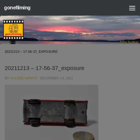
gonefilming
Skip to content
20211213 – 17-56-37_EXPOSURE
20211213 – 17-56-37_exposure
BY
VOLKER MANNS
·
DECEMBER 14, 2021