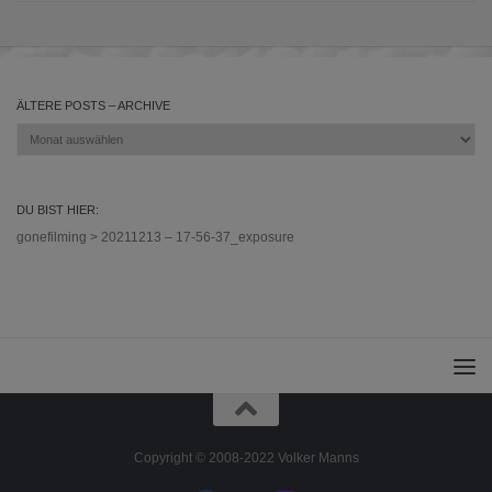
ÄLTERE POSTS – ARCHIVE
Ältere
Posts
–
Archive
DU BIST HIER:
gonefilming
>
20211213 – 17-56-37_exposure
Copyright © 2008-2022 Volker Manns