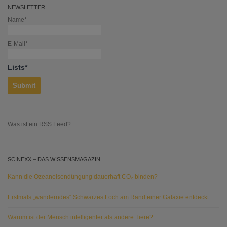
NEWSLETTER
Name*
E-Mail*
Lists*
Was ist ein RSS Feed?
SCINEXX – DAS WISSENSMAGAZIN
Kann die Ozeaneisendüngung dauerhaft CO₂ binden?
Erstmals „wanderndes“ Schwarzes Loch am Rand einer Galaxie entdeckt
Warum ist der Mensch intelligenter als andere Tiere?