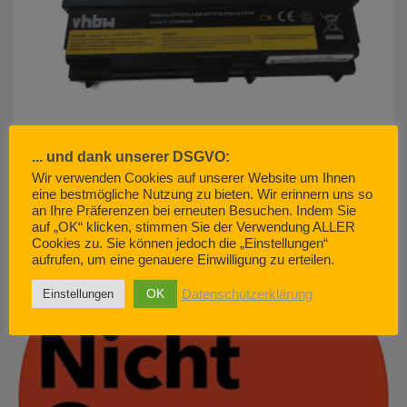
... und dank unserer DSGVO:
Wir verwenden Cookies auf unserer Website um Ihnen
eine bestmögliche Nutzung zu bieten. Wir erinnern uns so
akku500.de (EMCOM GmbH) – so geht Kundenservice. Nicht.
an Ihre Präferenzen bei erneuten Besuchen. Indem Sie
JUNI 29, 2022
auf „OK“ klicken, stimmen Sie der Verwendung ALLER
Cookies zu. Sie können jedoch die „Einstellungen“
aufrufen, um eine genauere Einwilligung zu erteilen.
OK
Datenschutzerklärung
Einstellungen