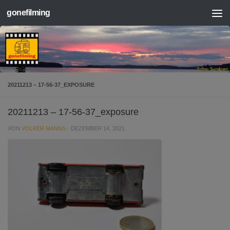
gonefilming
Zum Inhalt springen
20211213 – 17-56-37_EXPOSURE
20211213 – 17-56-37_exposure
VON
VOLKER MANNS
·
DEZEMBER 14, 2021