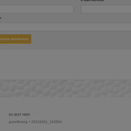
e
DU BIST HIER:
gonefilming
>
20210401_163954