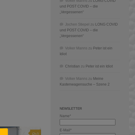
Volker Manns
zu
LONG COVID
und POST COVID – die
„Vergessenen“
Jochen Stiepel
zu
LONG COVID
und POST COVID – die
„Vergessenen“
Volker Manns
zu
Peter ist ein
Idiot
Christian
zu
Peter ist ein Idiot
Volker Manns
zu
Meine
Kastenwagensuche – Szene 2
NEWSLETTER
Name*
E-Mail*
0