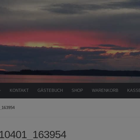
KONTAKT
GÄSTEBUCH
SHOP
WARENKORB
KASS
_163954
10401_163954