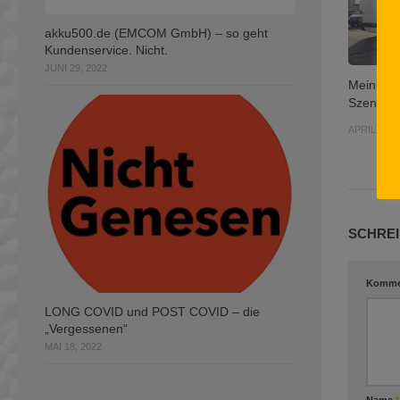
akku500.de (EMCOM GmbH) – so geht
Kundenservice. Nicht.
JUNI 29, 2022
Meine K
Szene 3
APRIL 2, 2
SCHREI
Komme
LONG COVID und POST COVID – die
„Vergessenen“
MAI 18, 2022
Name
*