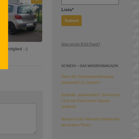
Lists*
Was ist ein RSS Feed?
enmitglied :-)
SCINEXX – DAS WISSENSMAGAZIN
Kann die Ozeaneisendüngung
dauerhaft CO₂ binden?
Erstmals „wanderndes“ Schwarzes
Loch am Rand einer Galaxie
entdeckt
Warum ist der Mensch intelligenter
als andere Tiere?