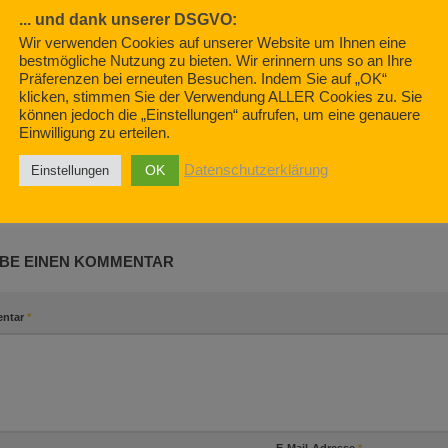
... und dank unserer DSGVO:
Wir verwenden Cookies auf unserer Website um Ihnen eine
bestmögliche Nutzung zu bieten. Wir erinnern uns so an Ihre
Präferenzen bei erneuten Besuchen. Indem Sie auf „OK“
astenwagensuche –
klicken, stimmen Sie der Verwendung ALLER Cookies zu. Sie
können jedoch die „Einstellungen“ aufrufen, um eine genauere
Einwilligung zu erteilen.
Wohnmobil mieten? Vorsicht
021
Falle! (Finale)
Neues Famili
OK
Datenschutzerklärung
Einstellungen
JULI 12, 2020
JULI 13, 2020
BE EINEN KOMMENTAR
ntar
*
E-Mail-Adresse
*