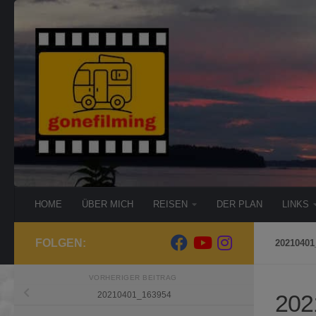
Zum Inhalt springen
HOME
ÜBER MICH
REISEN
DER PLAN
LINKS
FOLGEN:
20210401
VORHERIGER BEITRAG
202
20210401_163954