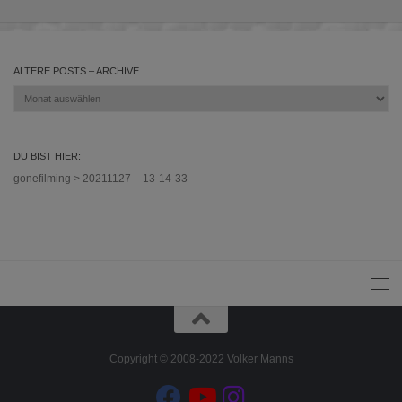
ÄLTERE POSTS – ARCHIVE
Ältere
Posts
–
Archive
DU BIST HIER:
gonefilming
>
20211127 – 13-14-33
Copyright © 2008-2022 Volker Manns