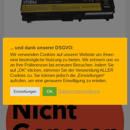
... und dank unserer DSGVO:
Wir verwenden Cookies auf unserer Website um Ihnen
eine bestmögliche Nutzung zu bieten. Wir erinnern uns so
akku500.de (EMCOM GmbH) – so geht Kundenservice. Nicht.
an Ihre Präferenzen bei erneuten Besuchen. Indem Sie
JUNI 29, 2022
auf „OK“ klicken, stimmen Sie der Verwendung ALLER
Cookies zu. Sie können jedoch die „Einstellungen“
aufrufen, um eine genauere Einwilligung zu erteilen.
OK
Datenschutzerklärung
Einstellungen