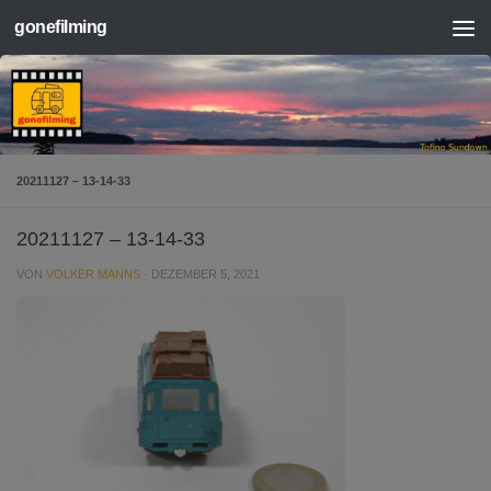
gonefilming
Zum Inhalt springen
20211127 – 13-14-33
20211127 – 13-14-33
VON
VOLKER MANNS
·
DEZEMBER 5, 2021