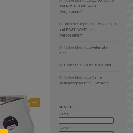
Volker Manns
zu
LONG COVID
und POST COVID – die
„Vergessenen“
Jochen Stiepel
zu
LONG COVID
und POST COVID – die
„Vergessenen“
Volker Manns
zu
Peter ist ein
Idiot
Christian
zu
Peter ist ein Idiot
Volker Manns
zu
Meine
Kastenwagensuche – Szene 2
0
NEWSLETTER
Name*
E-Mail*