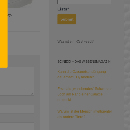
Lists*
, Baby.
Was ist ein RSS Feed?
SCINEXX – DAS WISSENSMAGAZIN
Kann die Ozeaneisendüngung
dauerhaft CO₂ binden?
Erstmals „wanderndes“ Schwarzes
Loch am Rand einer Galaxie
entdeckt
Warum ist der Mensch intelligenter
als andere Tiere?