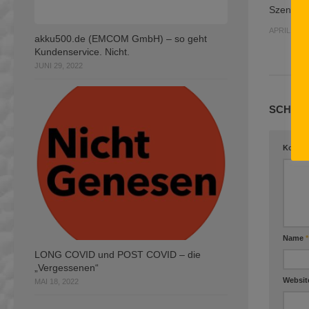
Szene 5
APRIL 10, 
akku500.de (EMCOM GmbH) – so geht
Kundenservice. Nicht.
JUNI 29, 2022
SCHREI
Komme
Name
*
LONG COVID und POST COVID – die
„Vergessenen“
Websit
MAI 18, 2022