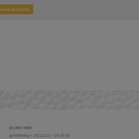
DU BIST HIER:
gonefilming
>
20211213 – 16-25-00