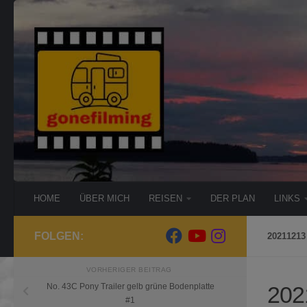
Zum Inhalt springen
HOME
ÜBER MICH
REISEN
DER PLAN
LINKS
FOLGEN:
20211213 
VORHERIGER BEITRAG
202
No. 43C Pony Trailer gelb grüne Bodenplatte
#1