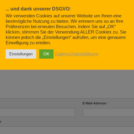
... und dank unserer DSGVO:
Vom Fahrradfahren auf der
2021
Es gibt Reis
Wir verwenden Cookies auf unserer Website um Ihnen eine
Datenautobahn
bestmögliche Nutzung zu bieten. Wir erinnern uns so an Ihre
APRIL 13, 2021
MÄRZ 6, 2019
Präferenzen bei erneuten Besuchen. Indem Sie auf „OK“
klicken, stimmen Sie der Verwendung ALLER Cookies zu. Sie
können jedoch die „Einstellungen“ aufrufen, um eine genauere
Einwilligung zu erteilen.
BE EINEN KOMMENTAR
OK
Datenschutzerklärung
Einstellungen
ntar
*
E-Mail-Adresse
*
e