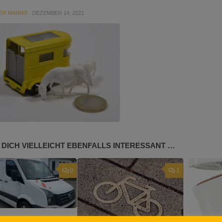
ER MANNS
·
DEZEMBER 14, 2021
 DICH VIELLEICHT EBENFALLS INTERESSANT …
0
1
astenwagensuche –