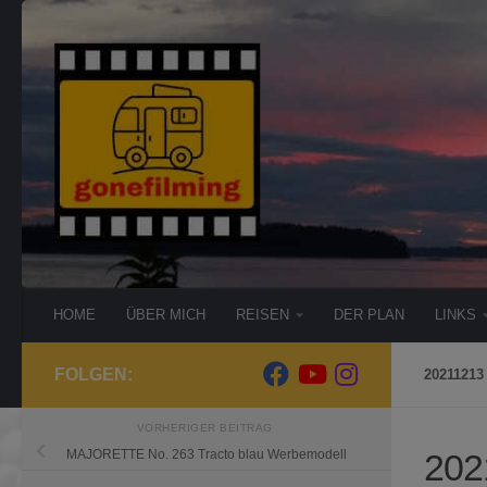
Zum Inhalt springen
HOME
ÜBER MICH
REISEN
DER PLAN
LINKS
FOLGEN:
20211213
VORHERIGER BEITRAG
202
MAJORETTE No. 263 Tracto blau Werbemodell