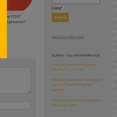
Lists*
D und POST
e „Vergessenen“
Was ist ein RSS Feed?
SCINEXX – DAS WISSENSMAGAZIN
Kann die Ozeaneisendüngung
dauerhaft CO₂ binden?
Erstmals „wanderndes“ Schwarzes
Loch am Rand einer Galaxie
entdeckt
Warum ist der Mensch intelligenter
als andere Tiere?