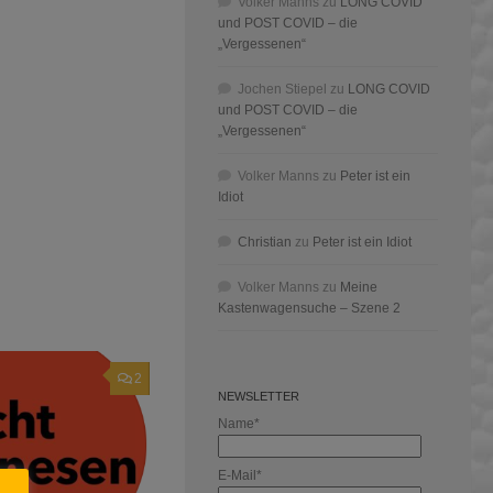
Volker Manns
zu
LONG COVID
und POST COVID – die
„Vergessenen“
Jochen Stiepel
zu
LONG COVID
und POST COVID – die
„Vergessenen“
Volker Manns
zu
Peter ist ein
Idiot
Christian
zu
Peter ist ein Idiot
Volker Manns
zu
Meine
Kastenwagensuche – Szene 2
2
NEWSLETTER
Name*
E-Mail*