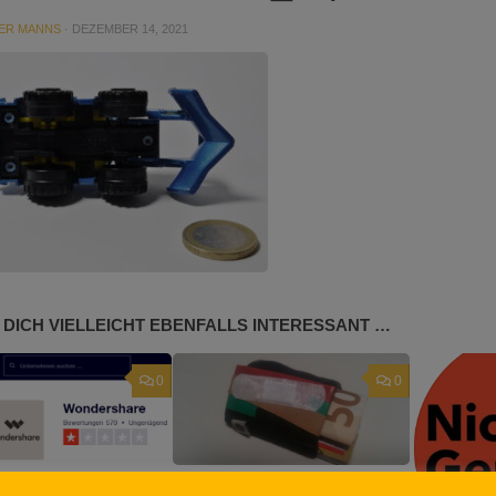
ER MANNS
·
DEZEMBER 14, 2021
 DICH VIELLEICHT EBENFALLS INTERESSANT …
0
0
hare
Space Wallet? – Eine