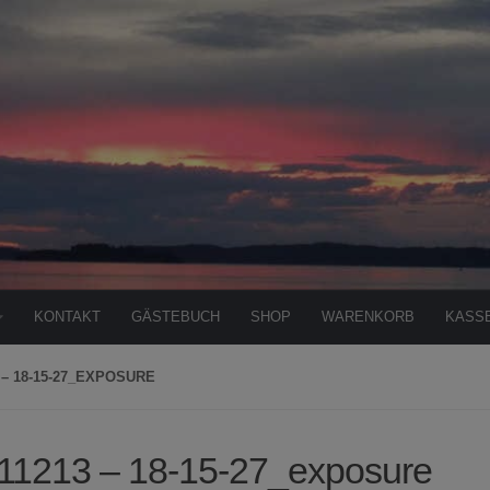
KONTAKT
GÄSTEBUCH
SHOP
WARENKORB
KASS
 – 18-15-27_EXPOSURE
11213 – 18-15-27_exposure