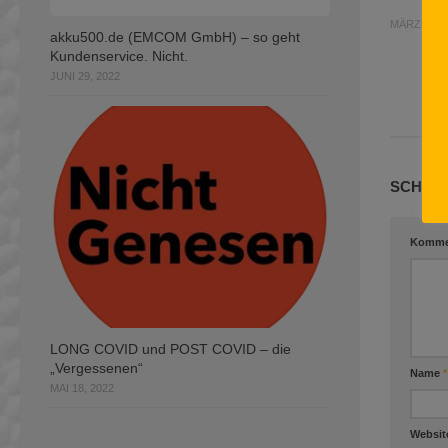
MÄRZ 9, 2
akku500.de (EMCOM GmbH) – so geht
Kundenservice. Nicht.
JUNI 29, 2022
SCHREI
Komme
LONG COVID und POST COVID – die
„Vergessenen“
Name
*
MAI 18, 2022
Websit