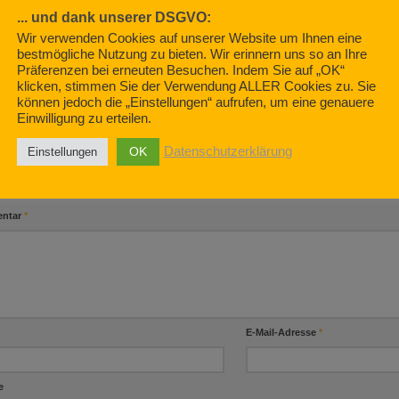
Begegnung der 3. Art.
... und dank unserer DSGVO:
019
Wir verwenden Cookies auf unserer Website um Ihnen eine
OKTOBER 22, 2019
bestmögliche Nutzung zu bieten. Wir erinnern uns so an Ihre
LONG COVI
Präferenzen bei erneuten Besuchen. Indem Sie auf „OK“
COVID – di
klicken, stimmen Sie der Verwendung ALLER Cookies zu. Sie
können jedoch die „Einstellungen“ aufrufen, um eine genauere
MAI 18, 2022
Einwilligung zu erteilen.
OK
Datenschutzerklärung
Einstellungen
BE EINEN KOMMENTAR
ntar
*
E-Mail-Adresse
*
e