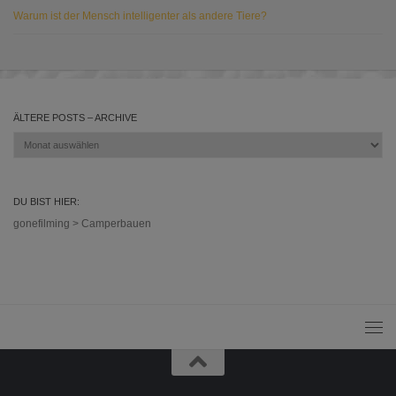
Warum ist der Mensch intelligenter als andere Tiere?
ÄLTERE POSTS – ARCHIVE
Ältere
Posts
–
Archive
DU BIST HIER:
gonefilming
>
Camperbauen