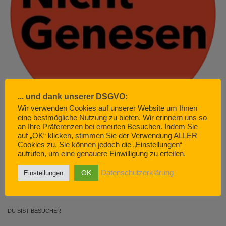
... und dank unserer DSGVO:
Wir verwenden Cookies auf unserer Website um Ihnen
LONG COVID und POST COVID – die „Vergessenen“
eine bestmögliche Nutzung zu bieten. Wir erinnern uns so
MAI 18, 2022
an Ihre Präferenzen bei erneuten Besuchen. Indem Sie
auf „OK“ klicken, stimmen Sie der Verwendung ALLER
Cookies zu. Sie können jedoch die „Einstellungen“
aufrufen, um eine genauere Einwilligung zu erteilen.
KATEGORIE AUSWÄHLEN…
Kategorie
OK
Datenschutzerklärung
Einstellungen
auswählen…
DU BIST BESUCHER