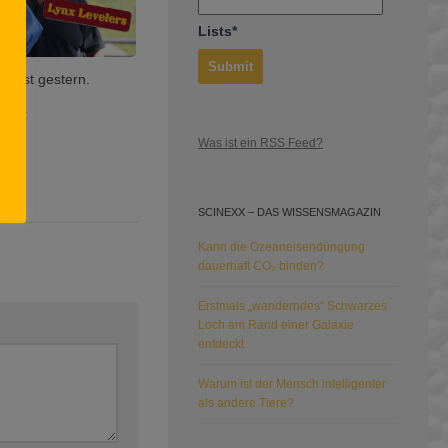
Lists*
n ist gestern.
 2021
Was ist ein RSS Feed?
SCINEXX – DAS WISSENSMAGAZIN
Kann die Ozeaneisendüngung
dauerhaft CO₂ binden?
Erstmals „wanderndes“ Schwarzes
Loch am Rand einer Galaxie
entdeckt
Warum ist der Mensch intelligenter
als andere Tiere?