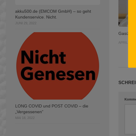
akku500.de (EMCOM GmbH) – so geht
Kundenservice. Nicht.
JUNI 29, 2022
Gasüberf
APRIL 8, 2
SCHREI
Komme
LONG COVID und POST COVID – die
„Vergessenen“
MAI 18, 2022