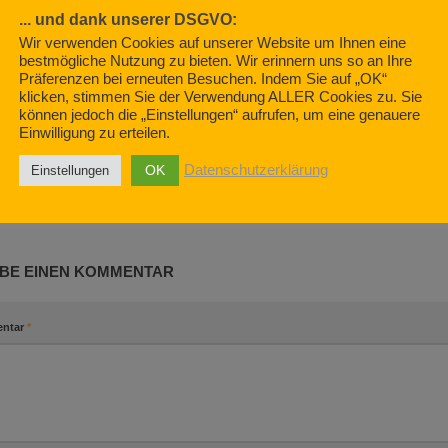
... und dank unserer DSGVO:
Wir verwenden Cookies auf unserer Website um Ihnen eine
bestmögliche Nutzung zu bieten. Wir erinnern uns so an Ihre
Präferenzen bei erneuten Besuchen. Indem Sie auf „OK“
Krumm stehe
klicken, stimmen Sie der Verwendung ALLER Cookies zu. Sie
SEPTEMBER 7,
all im Wohnmobil?
können jedoch die „Einstellungen“ aufrufen, um eine genauere
Einwilligung zu erteilen.
019
RSS Feeds sind verfügbar!
OK
Datenschutzerklärung
Einstellungen
MÄRZ 26, 2019
BE EINEN KOMMENTAR
ntar
*