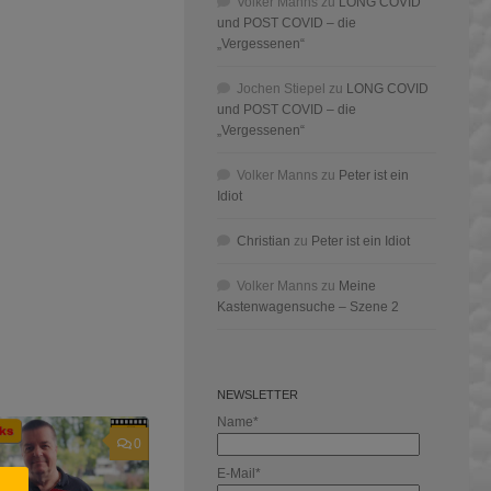
Volker Manns
zu
LONG COVID
und POST COVID – die
„Vergessenen“
Jochen Stiepel
zu
LONG COVID
und POST COVID – die
„Vergessenen“
Volker Manns
zu
Peter ist ein
Idiot
Christian
zu
Peter ist ein Idiot
Volker Manns
zu
Meine
Kastenwagensuche – Szene 2
NEWSLETTER
Name*
0
E-Mail*