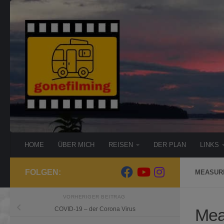
Zum Inhalt springen
HOME
ÜBER MICH
REISEN
DER PLAN
LINKS
FOLGEN:
MEASUR
VORHERIGER BEITRAG
Mea
COVID-19 – der Corona Virus