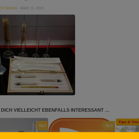
ER MANNS
·
MÄRZ 11, 2020
 DICH VIELLEICHT EBENFALLS INTERESSANT …
0
0