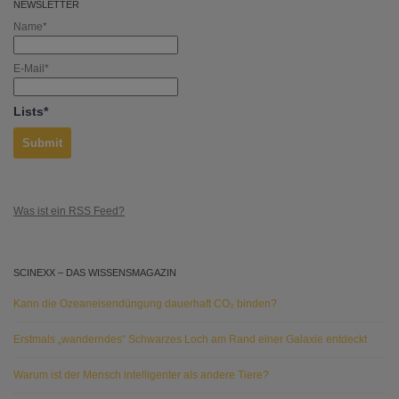
NEWSLETTER
Name*
E-Mail*
Lists*
Was ist ein RSS Feed?
SCINEXX – DAS WISSENSMAGAZIN
Kann die Ozeaneisendüngung dauerhaft CO₂ binden?
Erstmals „wanderndes“ Schwarzes Loch am Rand einer Galaxie entdeckt
Warum ist der Mensch intelligenter als andere Tiere?