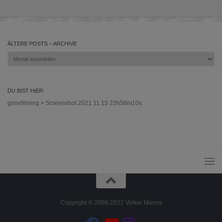
ÄLTERE POSTS – ARCHIVE
Ältere
Posts
–
Archive
DU BIST HIER:
gonefilming
>
Screenshot 2021.11.15 22h58m10s
Copyright © 2008-2022 Volker Manns