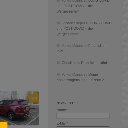
Volker Manns
zu
LONG COVID
und POST COVID – die
„Vergessenen“
Jochen Stiepel
zu
LONG COVID
und POST COVID – die
„Vergessenen“
Volker Manns
zu
Peter ist ein
Idiot
Christian
zu
Peter ist ein Idiot
Volker Manns
zu
Meine
Kastenwagensuche – Szene 2
0
NEWSLETTER
Name*
E-Mail*