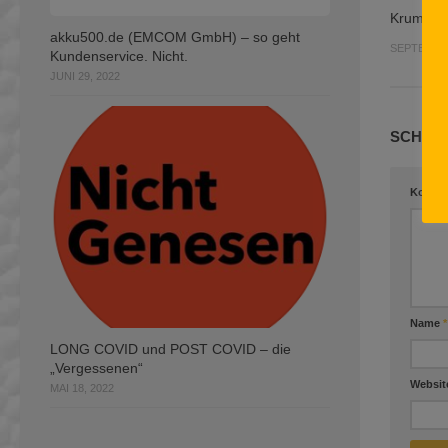
Krumm st
akku500.de (EMCOM GmbH) – so geht
SEPTEMBER
Kundenservice. Nicht.
JUNI 29, 2022
SCHREI
Komme
Name
*
LONG COVID und POST COVID – die
„Vergessenen“
Websit
MAI 18, 2022