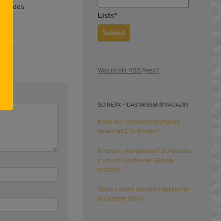
eise des
Lists*
ns.
20
Was ist ein RSS Feed?
SCINEXX – DAS WISSENSMAGAZIN
Kann die Ozeaneisendüngung
dauerhaft CO₂ binden?
Erstmals „wanderndes“ Schwarzes
Loch am Rand einer Galaxie
entdeckt
Warum ist der Mensch intelligenter
als andere Tiere?