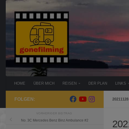
Zum Inhalt springen
HOME
ÜBER MICH
REISEN
DER PLAN
LINKS
FOLGEN:
20211128 
VORHERIGER BEITRAG
202
No. 3C Mercedes Benz Binz Ambulance #2