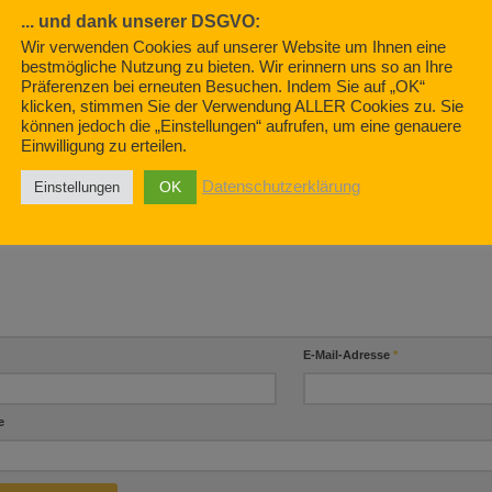
Die letzte R
Szene 5
... und dank unserer DSGVO:
ehen ist gestern.
Dienstwage
Wir verwenden Cookies auf unserer Website um Ihnen eine
APRIL 10, 2021
 7, 2021
bestmögliche Nutzung zu bieten. Wir erinnern uns so an Ihre
AUGUST 5, 20
Präferenzen bei erneuten Besuchen. Indem Sie auf „OK“
klicken, stimmen Sie der Verwendung ALLER Cookies zu. Sie
können jedoch die „Einstellungen“ aufrufen, um eine genauere
Einwilligung zu erteilen.
BE EINEN KOMMENTAR
OK
Datenschutzerklärung
Einstellungen
ntar
*
E-Mail-Adresse
*
e