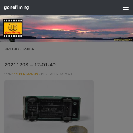
gonefilming
Zum Inhalt springen
20211203 – 12-01-49
20211203 – 12-01-49
VON
VOLKER MANNS
·
DEZEMBER 14, 2021