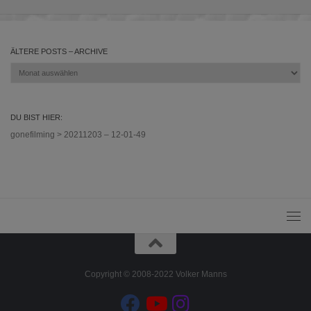
ÄLTERE POSTS – ARCHIVE
Ältere
Posts
–
Archive
DU BIST HIER:
gonefilming
>
20211203 – 12-01-49
Copyright © 2008-2022 Volker Manns