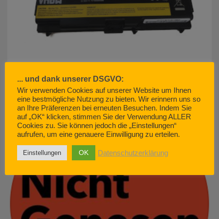
... und dank unserer DSGVO:
Wir verwenden Cookies auf unserer Website um Ihnen
akku500.de (EMCOM GmbH) – so geht Kundenservice. Nicht.
eine bestmögliche Nutzung zu bieten. Wir erinnern uns so
an Ihre Präferenzen bei erneuten Besuchen. Indem Sie
JUNI 29, 2022
auf „OK“ klicken, stimmen Sie der Verwendung ALLER
Cookies zu. Sie können jedoch die „Einstellungen“
aufrufen, um eine genauere Einwilligung zu erteilen.
OK
Datenschutzerklärung
Einstellungen