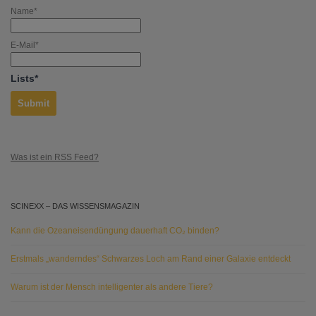
Name*
E-Mail*
Lists*
Was ist ein RSS Feed?
SCINEXX – DAS WISSENSMAGAZIN
Kann die Ozeaneisendüngung dauerhaft CO₂ binden?
Erstmals „wanderndes“ Schwarzes Loch am Rand einer Galaxie entdeckt
Warum ist der Mensch intelligenter als andere Tiere?