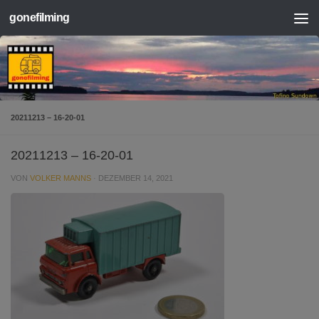
gonefilming
Zum Inhalt springen
20211213 – 16-20-01
20211213 – 16-20-01
VON
VOLKER MANNS
·
DEZEMBER 14, 2021