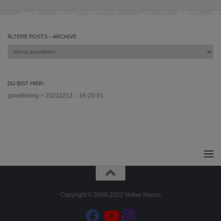
ÄLTERE POSTS – ARCHIVE
Ältere
Posts
–
Archive
DU BIST HIER:
gonefilming
>
20211213 – 16-20-01
Copyright © 2008-2022 Volker Manns