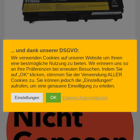
... und dank unserer DSGVO:
Wir verwenden Cookies auf unserer Website um Ihnen
akku500.de (EMCOM GmbH) – so geht Kundenservice. Nicht.
eine bestmögliche Nutzung zu bieten. Wir erinnern uns so
an Ihre Präferenzen bei erneuten Besuchen. Indem Sie
JUNI 29, 2022
auf „OK“ klicken, stimmen Sie der Verwendung ALLER
Cookies zu. Sie können jedoch die „Einstellungen“
aufrufen, um eine genauere Einwilligung zu erteilen.
OK
Datenschutzerklärung
Einstellungen