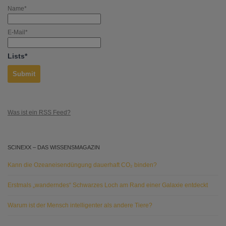
Name*
E-Mail*
Lists*
Was ist ein RSS Feed?
SCINEXX – DAS WISSENSMAGAZIN
Kann die Ozeaneisendüngung dauerhaft CO₂ binden?
Erstmals „wanderndes“ Schwarzes Loch am Rand einer Galaxie entdeckt
Warum ist der Mensch intelligenter als andere Tiere?