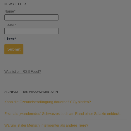
NEWSLETTER
Name*
E-Mail*
Lists*
Was ist ein RSS Feed?
SCINEXX – DAS WISSENSMAGAZIN
Kann die Ozeaneisendüngung dauerhaft CO₂ binden?
Erstmals „wanderndes“ Schwarzes Loch am Rand einer Galaxie entdeckt
Warum ist der Mensch intelligenter als andere Tiere?