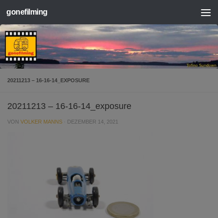
gonefilming
Zum Inhalt springen
20211213 – 16-16-14_EXPOSURE
20211213 – 16-16-14_exposure
VON
VOLKER MANNS
·
DEZEMBER 14, 2021