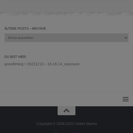
ÄLTERE POSTS – ARCHIVE
Ältere
Posts
–
Archive
DU BIST HIER:
gonefilming
>
20211213 – 16-16-14_exposure
Copyright © 2008-2022 Volker Manns