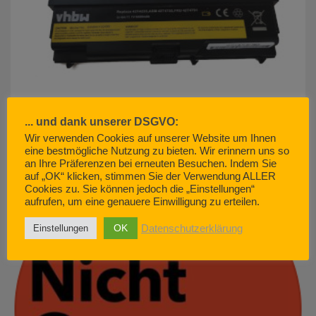
... und dank unserer DSGVO:
Wir verwenden Cookies auf unserer Website um Ihnen
eine bestmögliche Nutzung zu bieten. Wir erinnern uns so
akku500.de (EMCOM GmbH) – so geht Kundenservice. Nicht.
an Ihre Präferenzen bei erneuten Besuchen. Indem Sie
JUNI 29, 2022
auf „OK“ klicken, stimmen Sie der Verwendung ALLER
Cookies zu. Sie können jedoch die „Einstellungen“
aufrufen, um eine genauere Einwilligung zu erteilen.
OK
Datenschutzerklärung
Einstellungen