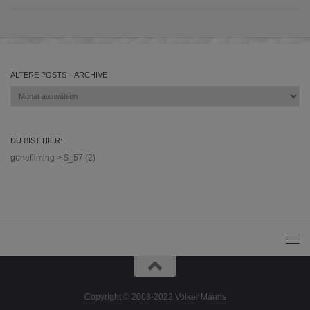
ÄLTERE POSTS – ARCHIVE
Ältere
Posts
–
Archive
DU BIST HIER:
gonefilming
>
$_57 (2)
Copyright © 2008-2022 Volker Manns