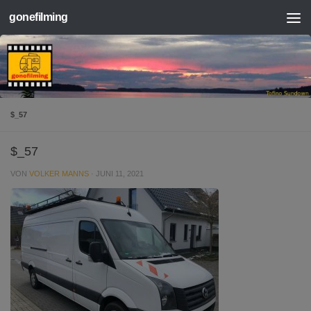
gonefilming
Zum Inhalt springen
$_57
$_57
VON
VOLKER MANNS
·
JUNI 11, 2021