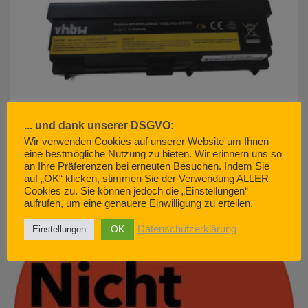
... und dank unserer DSGVO:
Wir verwenden Cookies auf unserer Website um Ihnen
eine bestmögliche Nutzung zu bieten. Wir erinnern uns so
an Ihre Präferenzen bei erneuten Besuchen. Indem Sie
akku500.de (EMCOM GmbH) – so geht Kundenservice. Nicht.
auf „OK“ klicken, stimmen Sie der Verwendung ALLER
JUNI 29, 2022
Cookies zu. Sie können jedoch die „Einstellungen“
aufrufen, um eine genauere Einwilligung zu erteilen.
OK
Datenschutzerklärung
Einstellungen