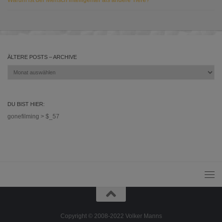
Warum ist der Mensch intelligenter als andere Tiere?
ÄLTERE POSTS – ARCHIVE
Ältere
Posts
–
Archive
DU BIST HIER:
gonefilming
>
$_57
Copyright © 2008-2022 Volker Manns