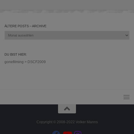
ÄLTERE POSTS – ARCHIVE
Ältere
Posts
–
Archive
DU BIST HIER:
gonefilming
>
DSCF2009
Copyright © 2008-2022 Volker Manns