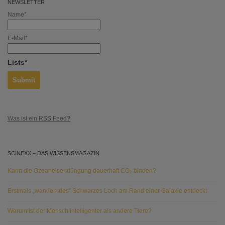
NEWSLETTER
Name*
E-Mail*
Lists*
Was ist ein RSS Feed?
SCINEXX – DAS WISSENSMAGAZIN
Kann die Ozeaneisendüngung dauerhaft CO₂ binden?
Erstmals „wanderndes“ Schwarzes Loch am Rand einer Galaxie entdeckt
Warum ist der Mensch intelligenter als andere Tiere?