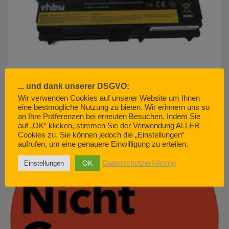
... und dank unserer DSGVO:
Wir verwenden Cookies auf unserer Website um Ihnen
eine bestmögliche Nutzung zu bieten. Wir erinnern uns so
akku500.de (EMCOM GmbH) – so geht Kundenservice. Nicht.
an Ihre Präferenzen bei erneuten Besuchen. Indem Sie
JUNI 29, 2022
auf „OK“ klicken, stimmen Sie der Verwendung ALLER
Cookies zu. Sie können jedoch die „Einstellungen“
aufrufen, um eine genauere Einwilligung zu erteilen.
OK
Datenschutzerklärung
Einstellungen