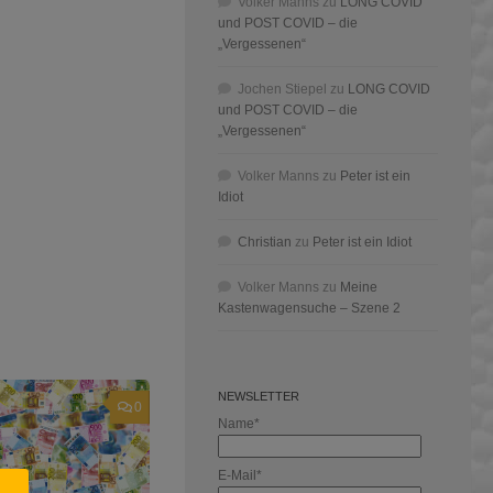
Volker Manns
zu
LONG COVID
und POST COVID – die
„Vergessenen“
Jochen Stiepel
zu
LONG COVID
und POST COVID – die
„Vergessenen“
Volker Manns
zu
Peter ist ein
Idiot
Christian
zu
Peter ist ein Idiot
Volker Manns
zu
Meine
Kastenwagensuche – Szene 2
NEWSLETTER
0
Name*
E-Mail*