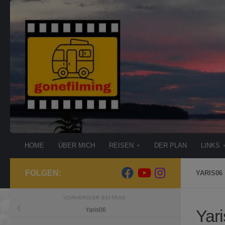
Zum Inhalt springen
HOME
ÜBER MICH
REISEN
DER PLAN
LINKS
FOLGEN:
YARIS06
VORHERIGER BEITRAG
Yar
Yaris06