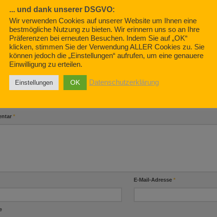
... und dank unserer DSGVO:
Wir verwenden Cookies auf unserer Website um Ihnen eine
bestmögliche Nutzung zu bieten. Wir erinnern uns so an Ihre
ur Seite „Der Plan“
Why social media is
Wohnmobil m
Präferenzen bei erneuten Besuchen. Indem Sie auf „OK“
problematic
Falle! (Final
19
klicken, stimmen Sie der Verwendung ALLER Cookies zu. Sie
NOVEMBER 10, 2020
JULI 12, 2020
können jedoch die „Einstellungen“ aufrufen, um eine genauere
Einwilligung zu erteilen.
OK
Datenschutzerklärung
Einstellungen
BE EINEN KOMMENTAR
ntar
*
E-Mail-Adresse
*
e