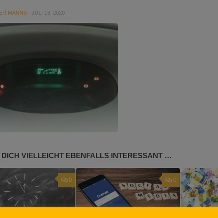
ER MANNS
·
JULI 13, 2020
 DICH VIELLEICHT EBENFALLS INTERESSANT …
0
0