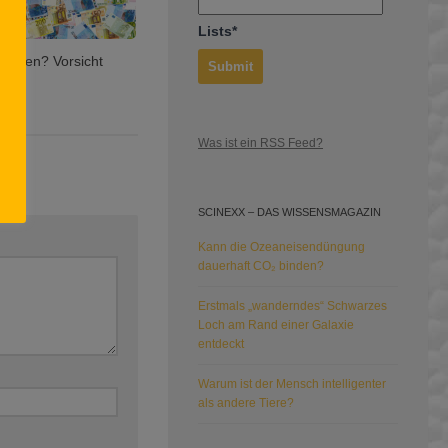
Lists*
ieten? Vorsicht
e)
Was ist ein RSS Feed?
SCINEXX – DAS WISSENSMAGAZIN
Kann die Ozeaneisendüngung
dauerhaft CO₂ binden?
Erstmals „wanderndes“ Schwarzes
Loch am Rand einer Galaxie
entdeckt
Warum ist der Mensch intelligenter
als andere Tiere?