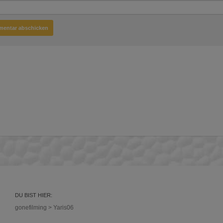
DU BIST HIER:
gonefilming
>
Yaris06