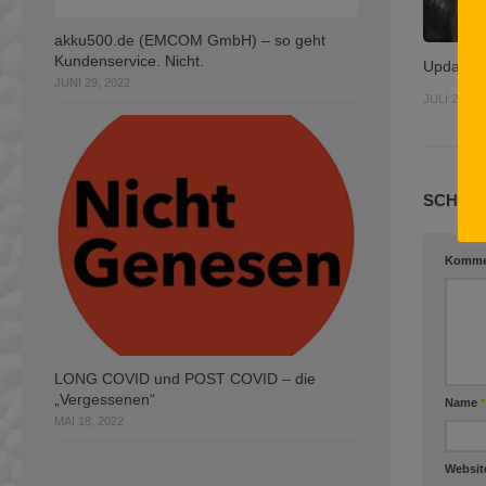
akku500.de (EMCOM GmbH) – so geht
Kundenservice. Nicht.
Update z
JUNI 29, 2022
JULI 25, 20
SCHREI
Komme
LONG COVID und POST COVID – die
„Vergessenen“
Name
*
MAI 18, 2022
Websit