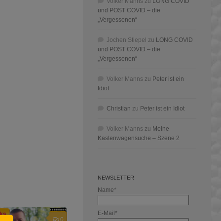
Volker Manns
zu
LONG COVID
und POST COVID – die
„Vergessenen“
Jochen Stiepel
zu
LONG COVID
und POST COVID – die
„Vergessenen“
Volker Manns
zu
Peter ist ein
Idiot
Christian
zu
Peter ist ein Idiot
Volker Manns
zu
Meine
Kastenwagensuche – Szene 2
NEWSLETTER
Name*
E-Mail*
0