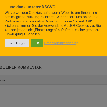
... und dank unserer DSGVO:
Wir verwenden Cookies auf unserer Website um Ihnen eine
bestmögliche Nutzung zu bieten. Wir erinnern uns so an Ihre
Präferenzen bei erneuten Besuchen. Indem Sie auf „OK“
astenwagensuche –
klicken, stimmen Sie der Verwendung ALLER Cookies zu. Sie
Krumm stehe
können jedoch die „Einstellungen“ aufrufen, um eine genauere
Einwilligung zu erteilen.
2021
SEPTEMBER 7,
Wohnmobil mieten? Vorsicht
Falle! (Teil 1)
OK
Datenschutzerklärung
Einstellungen
APRIL 19, 2019
BE EINEN KOMMENTAR
ntar
*