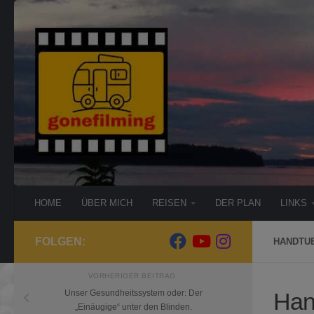
Zum Inhalt springen
HOME
ÜBER MICH
REISEN
DER PLAN
LINKS
FOLGEN:
HANDTU
VORHERIGER BEITRAG
Han
Unser Gesundheitssystem oder: Der
„Einäugige“ unter den Blinden.