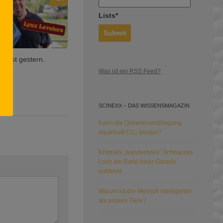
Lists*
n ist gestern.
Was ist ein RSS Feed?
 2021
SCINEXX – DAS WISSENSMAGAZIN
Kann die Ozeaneisendüngung
dauerhaft CO₂ binden?
Erstmals „wanderndes“ Schwarzes
Loch am Rand einer Galaxie
entdeckt
Warum ist der Mensch intelligenter
als andere Tiere?