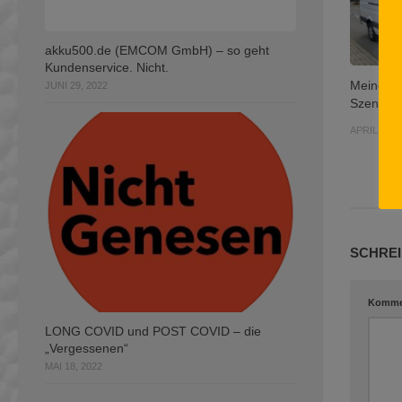
akku500.de (EMCOM GmbH) – so geht
Kundenservice. Nicht.
Meine K
JUNI 29, 2022
Szene 5
APRIL 10, 
SCHREI
Komme
LONG COVID und POST COVID – die
„Vergessenen“
MAI 18, 2022