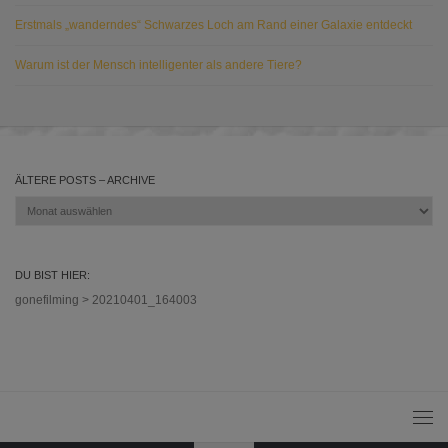
Erstmals „wanderndes“ Schwarzes Loch am Rand einer Galaxie entdeckt
Warum ist der Mensch intelligenter als andere Tiere?
ÄLTERE POSTS – ARCHIVE
Ältere
Posts
–
Archive
DU BIST HIER:
gonefilming
>
20210401_164003