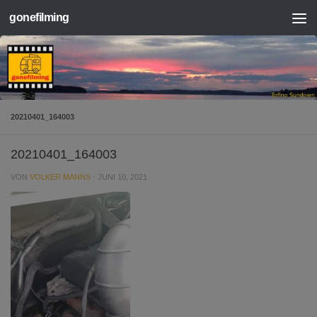
gonefilming
Zum Inhalt springen
20210401_164003
20210401_164003
VON
VOLKER MANNS
·
JUNI 10, 2021