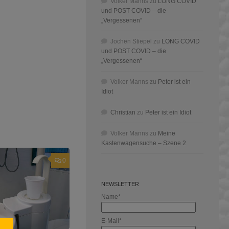
Volker Manns
zu
LONG COVID
und POST COVID – die
„Vergessenen“
Jochen Stiepel
zu
LONG COVID
und POST COVID – die
„Vergessenen“
Volker Manns
zu
Peter ist ein
Idiot
Christian
zu
Peter ist ein Idiot
Volker Manns
zu
Meine
Kastenwagensuche – Szene 2
0
NEWSLETTER
Name*
E-Mail*