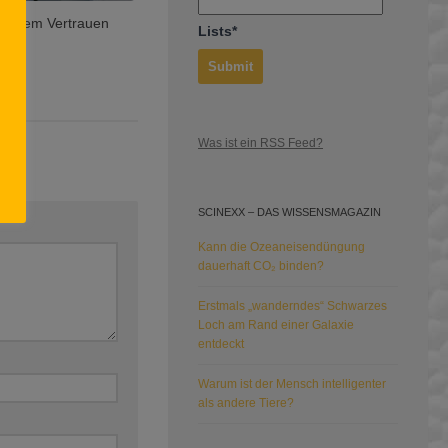
it dem Vertrauen
Lists*
Was ist ein RSS Feed?
SCINEXX – DAS WISSENSMAGAZIN
Kann die Ozeaneisendüngung
dauerhaft CO₂ binden?
Erstmals „wanderndes“ Schwarzes
Loch am Rand einer Galaxie
entdeckt
Warum ist der Mensch intelligenter
als andere Tiere?