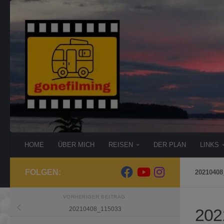
Zum Inhalt springen
HOME
ÜBER MICH
REISEN
DER PLAN
LINKS
FOLGEN:
20210408
VORHERIGER BEITRAG
202
20210408_115033