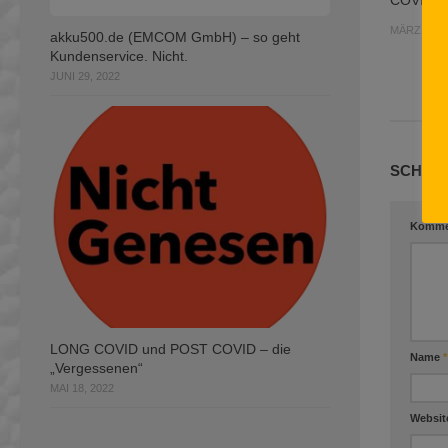
COVID-19
MÄRZ 11, 2
akku500.de (EMCOM GmbH) – so geht
Kundenservice. Nicht.
JUNI 29, 2022
SCHREI
Komme
LONG COVID und POST COVID – die
Name
*
„Vergessenen“
MAI 18, 2022
Websit