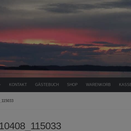
KONTAKT
GÄSTEBUCH
SHOP
WARENKORB
KASS
_115033
10408_115033