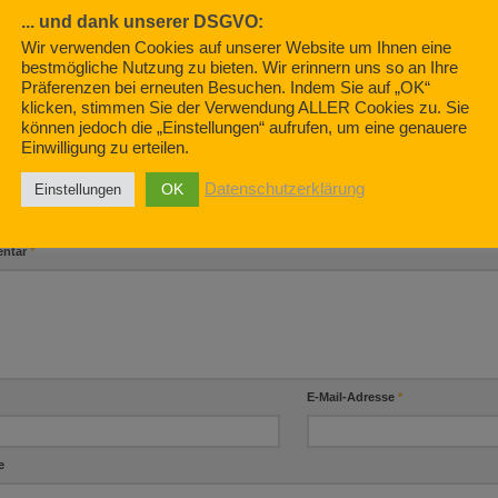
 – der Corona Virus
... und dank unserer DSGVO:
Die Sache m
Unser Gesundheitssystem
020
Wir verwenden Cookies auf unserer Website um Ihnen eine
oder: Der „Einäugige“ unter
APRIL 1, 2019
bestmögliche Nutzung zu bieten. Wir erinnern uns so an Ihre
den Blinden.
Präferenzen bei erneuten Besuchen. Indem Sie auf „OK“
klicken, stimmen Sie der Verwendung ALLER Cookies zu. Sie
MAI 30, 2019
können jedoch die „Einstellungen“ aufrufen, um eine genauere
Einwilligung zu erteilen.
OK
Datenschutzerklärung
Einstellungen
BE EINEN KOMMENTAR
ntar
*
E-Mail-Adresse
*
e