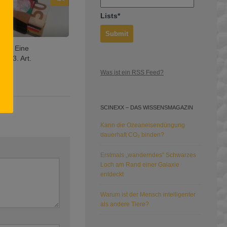
Lists*
t? – Eine
er 3. Art.
Was ist ein RSS Feed?
2019
SCINEXX – DAS WISSENSMAGAZIN
Kann die Ozeaneisendüngung
dauerhaft CO₂ binden?
Erstmals „wanderndes“ Schwarzes
Loch am Rand einer Galaxie
entdeckt
Warum ist der Mensch intelligenter
als andere Tiere?