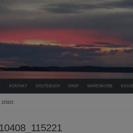
KONTAKT
GÄSTEBUCH
SHOP
WARENKORB
KASS
_115221
10408_115221