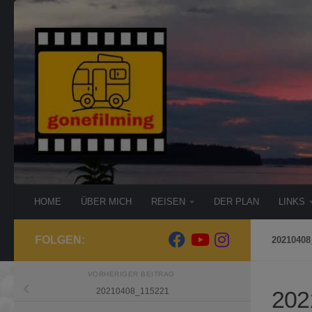
Zum Inhalt springen
HOME
ÜBER MICH
REISEN
DER PLAN
LINKS
FOLGEN:
20210408
VORHERIGER BEITRAG
202
20210408_115221