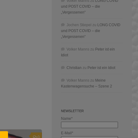
Volker Manns
zu
LONG COVID
und POST COVID – die
„Vergessenen“
Jochen Stiepel
zu
LONG COVID
und POST COVID – die
„Vergessenen“
Volker Manns
zu
Peter ist ein
Idiot
Christian
zu
Peter ist ein Idiot
Volker Manns
zu
Meine
Kastenwagensuche – Szene 2
NEWSLETTER
Name*
E-Mail*
0