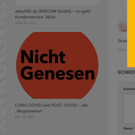
akku500.de (EMCOM GmbH) – so geht
Kundenservice. Nicht.
JUNI 29, 2022
Strato –
MÄRZ 11, 2
SCHREI
Komme
LONG COVID und POST COVID – die
„Vergessenen“
MAI 18, 2022
Name
*