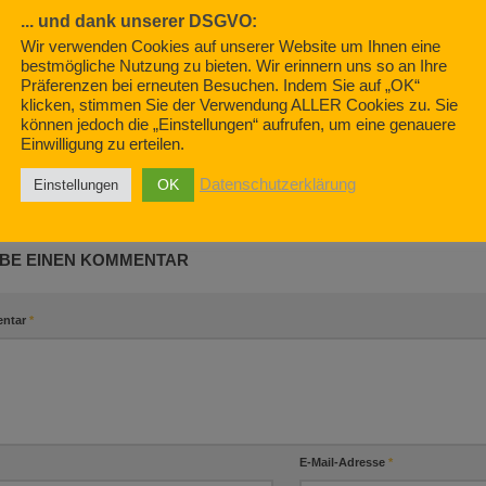
... und dank unserer DSGVO:
Wir verwenden Cookies auf unserer Website um Ihnen eine
bestmögliche Nutzung zu bieten. Wir erinnern uns so an Ihre
Präferenzen bei erneuten Besuchen. Indem Sie auf „OK“
Meine Kastenwagensuche –
Space Walle
klicken, stimmen Sie der Verwendung ALLER Cookies zu. Sie
können jedoch die „Einstellungen“ aufrufen, um eine genauere
Szene 2
Begegnung d
Einwilligung zu erteilen.
 Danke.
MÄRZ 21, 2021
OKTOBER 22, 
020
OK
Datenschutzerklärung
Einstellungen
BE EINEN KOMMENTAR
ntar
*
E-Mail-Adresse
*