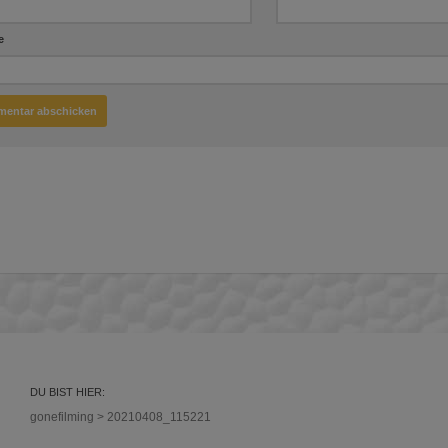
e
DU BIST HIER:
gonefilming
>
20210408_115221