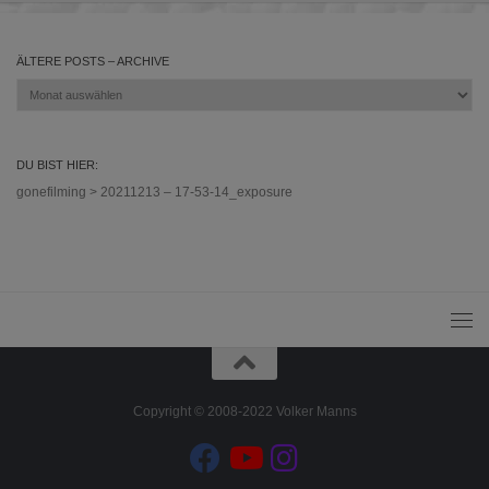
ÄLTERE POSTS – ARCHIVE
Ältere
Posts
–
Archive
DU BIST HIER:
gonefilming
>
20211213 – 17-53-14_exposure
Copyright © 2008-2022 Volker Manns