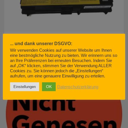
... und dank unserer DSGVO:
Wir verwenden Cookies auf unserer Website um Ihnen
akku500.de (EMCOM GmbH) – so geht Kundenservice. Nicht.
eine bestmögliche Nutzung zu bieten. Wir erinnern uns so
JUNI 29, 2022
an Ihre Präferenzen bei erneuten Besuchen. Indem Sie
auf „OK“ klicken, stimmen Sie der Verwendung ALLER
Cookies zu. Sie können jedoch die „Einstellungen“
aufrufen, um eine genauere Einwilligung zu erteilen.
OK
Datenschutzerklärung
Einstellungen