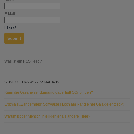
E-Mail*
Lists*
Was ist ein RSS Feed?
SCINEXX – DAS WISSENSMAGAZIN
Kann die Ozeaneisendüngung dauerhaft CO₂ binden?
Erstmals „wanderndes“ Schwarzes Loch am Rand einer Galaxie entdeckt
Warum ist der Mensch intelligenter als andere Tiere?