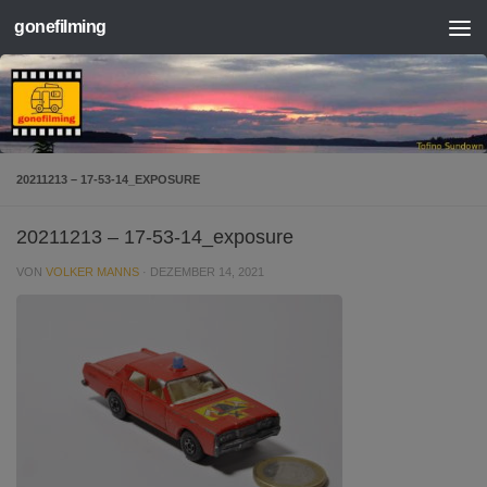
gonefilming
Zum Inhalt springen
20211213 – 17-53-14_EXPOSURE
20211213 – 17-53-14_exposure
VON
VOLKER MANNS
·
DEZEMBER 14, 2021