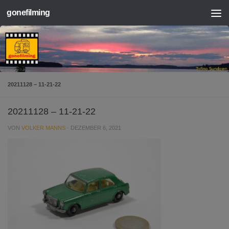
gonefilming
Zum Inhalt springen
20211128 – 11-21-22
20211128 – 11-21-22
VON
VOLKER MANNS
·
DEZEMBER 6, 2021