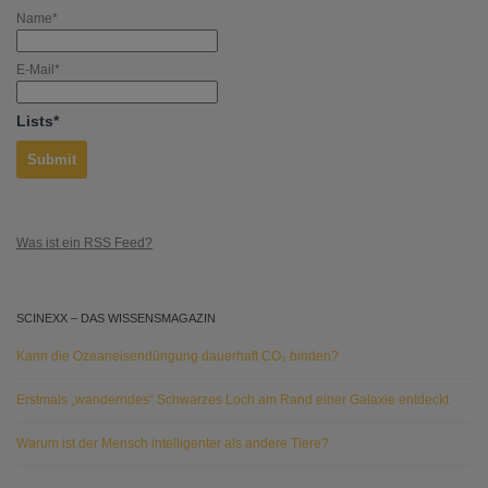
Name*
E-Mail*
Lists*
Was ist ein RSS Feed?
SCINEXX – DAS WISSENSMAGAZIN
Kann die Ozeaneisendüngung dauerhaft CO₂ binden?
Erstmals „wanderndes“ Schwarzes Loch am Rand einer Galaxie entdeckt
Warum ist der Mensch intelligenter als andere Tiere?