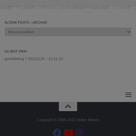
ÄLTERE POSTS – ARCHIVE
Ältere
Posts
–
Archive
DU BIST HIER:
gonefilming
>
20211128 – 11-21-22
Copyright © 2008-2022 Volker Manns