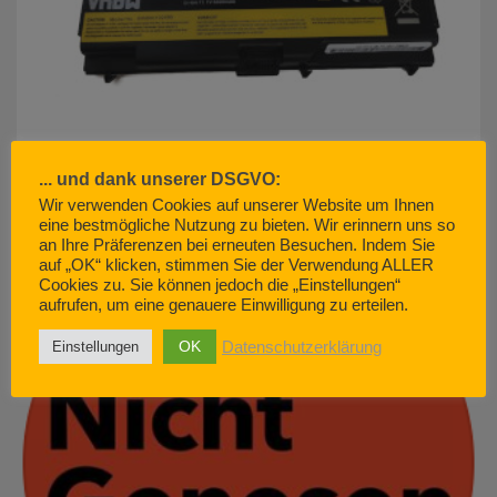
... und dank unserer DSGVO:
Wir verwenden Cookies auf unserer Website um Ihnen
akku500.de (EMCOM GmbH) – so geht Kundenservice. Nicht.
eine bestmögliche Nutzung zu bieten. Wir erinnern uns so
an Ihre Präferenzen bei erneuten Besuchen. Indem Sie
JUNI 29, 2022
auf „OK“ klicken, stimmen Sie der Verwendung ALLER
Cookies zu. Sie können jedoch die „Einstellungen“
aufrufen, um eine genauere Einwilligung zu erteilen.
OK
Datenschutzerklärung
Einstellungen