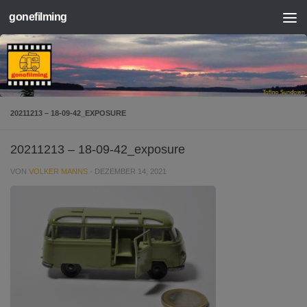
gonefilming
Zum Inhalt springen
20211213 – 18-09-42_EXPOSURE
20211213 – 18-09-42_exposure
VON
VOLKER MANNS
·
DEZEMBER 14, 2021