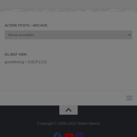
ÄLTERE POSTS – ARCHIVE
Ältere
Posts
–
Archive
DU BIST HIER:
gonefilming
>
DSCF1223
Copyright © 2008-2022 Volker Manns