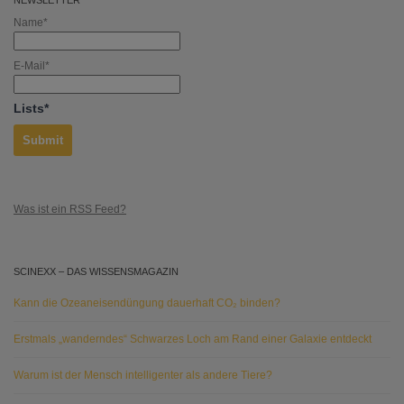
NEWSLETTER
Name*
E-Mail*
Lists*
Was ist ein RSS Feed?
SCINEXX – DAS WISSENSMAGAZIN
Kann die Ozeaneisendüngung dauerhaft CO₂ binden?
Erstmals „wanderndes“ Schwarzes Loch am Rand einer Galaxie entdeckt
Warum ist der Mensch intelligenter als andere Tiere?