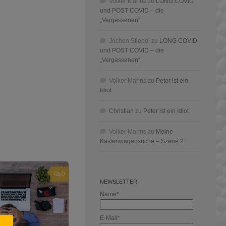
Volker Manns
zu
LONG COVID
und POST COVID – die
„Vergessenen“
Jochen Stiepel
zu
LONG COVID
und POST COVID – die
„Vergessenen“
Volker Manns
zu
Peter ist ein
Idiot
Christian
zu
Peter ist ein Idiot
Volker Manns
zu
Meine
Kastenwagensuche – Szene 2
0
NEWSLETTER
Name*
E-Mail*