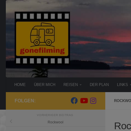
Zum Inhalt springen
HOME
ÜBER MICH
REISEN
DER PLAN
LINKS
FOLGEN:
ROCKWO
VORHERIGER BEITRAG
Roc
Rockwool