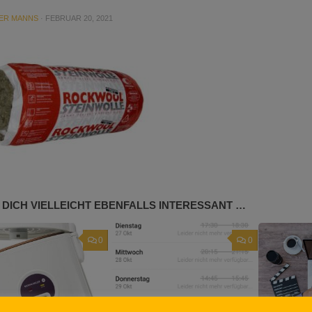
ER MANNS
·
FEBRUAR 20, 2021
 DICH VIELLEICHT EBENFALLS INTERESSANT …
0
0
Quo Vadis, Picnic?