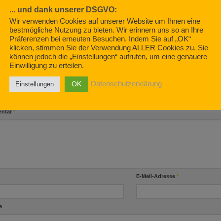
... und dank unserer DSGVO:
OKTOBER 24, 2020
Wir verwenden Cookies auf unserer Website um Ihnen eine
YouTube – o
eis, Baby.
bestmögliche Nutzung zu bieten. Wir erinnern uns so an Ihre
die ich rief.
Präferenzen bei erneuten Besuchen. Indem Sie auf „OK“
2021
klicken, stimmen Sie der Verwendung ALLER Cookies zu. Sie
MAI 8, 2019
können jedoch die „Einstellungen“ aufrufen, um eine genauere
Einwilligung zu erteilen.
OK
Datenschutzerklärung
Einstellungen
BE EINEN KOMMENTAR
ntar
*
E-Mail-Adresse
*
e