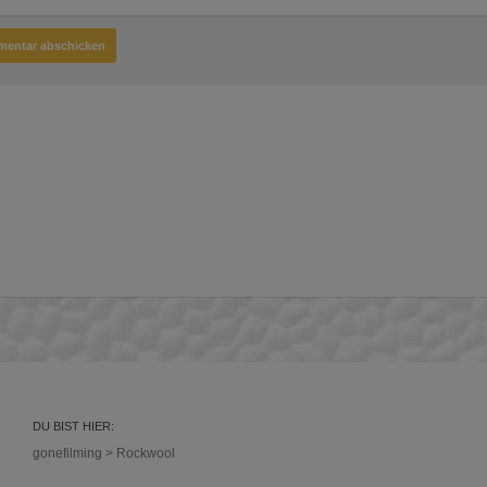
DU BIST HIER:
gonefilming
>
Rockwool