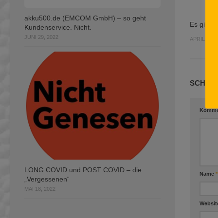
akku500.de (EMCOM GmbH) – so geht
Es gibt R
Kundenservice. Nicht.
JUNI 29, 2022
APRIL 13, 
SCHREI
Komme
LONG COVID und POST COVID – die
Name
*
„Vergessenen“
MAI 18, 2022
Websit