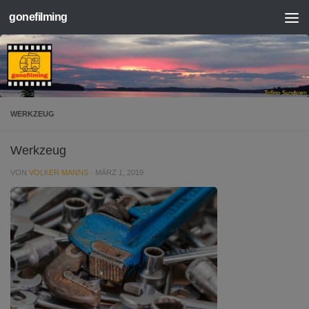
gonefilming
Zum Inhalt springen
WERKZEUG
Werkzeug
VON
VOLKER MANNS
·
MÄRZ 1, 2019