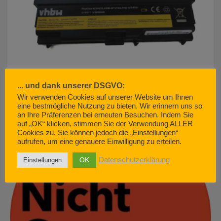
... und dank unserer DSGVO:
Wir verwenden Cookies auf unserer Website um Ihnen
eine bestmögliche Nutzung zu bieten. Wir erinnern uns so
akku500.de (EMCOM GmbH) – so geht Kundenservice. Nicht.
an Ihre Präferenzen bei erneuten Besuchen. Indem Sie
JUNI 29, 2022
auf „OK“ klicken, stimmen Sie der Verwendung ALLER
Cookies zu. Sie können jedoch die „Einstellungen“
aufrufen, um eine genauere Einwilligung zu erteilen.
OK
Datenschutzerklärung
Einstellungen