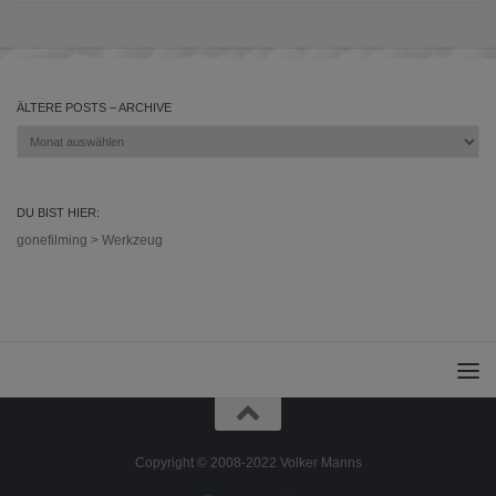
ÄLTERE POSTS – ARCHIVE
Ältere
Posts
–
Archive
DU BIST HIER:
gonefilming
>
Werkzeug
Copyright © 2008-2022 Volker Manns