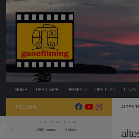
Zum Inhalt springen
HOME
ÜBER MICH
REISEN
DER PLAN
LINKS
FOLGEN:
ALTES T
VORHERIGER BEITRAG
alte
Willkommen bei Vodafone.