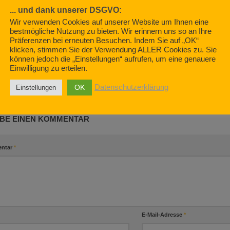
... und dank unserer DSGVO:
019
Wir verwenden Cookies auf unserer Website um Ihnen eine
Neues Famili
bestmögliche Nutzung zu bieten. Wir erinnern uns so an Ihre
Präferenzen bei erneuten Besuchen. Indem Sie auf „OK“
JULI 13, 2020
klicken, stimmen Sie der Verwendung ALLER Cookies zu. Sie
Wohnmobil mieten? Vorsicht
können jedoch die „Einstellungen“ aufrufen, um eine genauere
Falle! (Teil 4)
Einwilligung zu erteilen.
JULI 24, 2019
OK
Datenschutzerklärung
Einstellungen
BE EINEN KOMMENTAR
ntar
*
E-Mail-Adresse
*