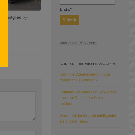
Lists*
enmitglied :-)
Was ist ein RSS Feed?
SCINEXX – DAS WISSENSMAGAZIN
Kann die Ozeaneisendüngung
dauerhaft CO₂ binden?
Erstmals „wanderndes“ Schwarzes
Loch am Rand einer Galaxie
entdeckt
Warum ist der Mensch intelligenter
als andere Tiere?