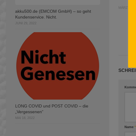
MÄRZ 4, 2
akku500.de (EMCOM GmbH) – so geht
Kundenservice. Nicht.
JUNI 29, 2022
SCHREI
Komme
LONG COVID und POST COVID – die
„Vergessenen“
MAI 18, 2022
Name
*