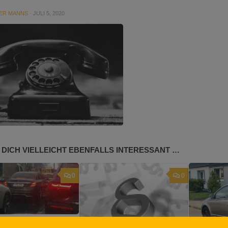
ER MANNS
·
JULI 5, 2020
 DICH VIELLEICHT EBENFALLS INTERESSANT …
0
0
n Köln