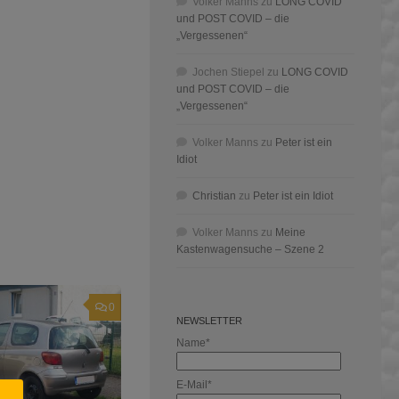
Volker Manns
zu
LONG COVID
und POST COVID – die
„Vergessenen“
Jochen Stiepel
zu
LONG COVID
und POST COVID – die
„Vergessenen“
Volker Manns
zu
Peter ist ein
Idiot
Christian
zu
Peter ist ein Idiot
Volker Manns
zu
Meine
Kastenwagensuche – Szene 2
0
NEWSLETTER
Name*
E-Mail*