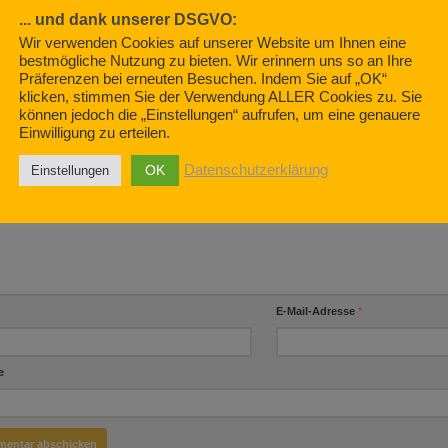
radfahren auf der
Falle! (Teil 3)
APRIL 29, 2022
... und dank unserer DSGVO:
tobahn
JULI 8, 2019
Wir verwenden Cookies auf unserer Website um Ihnen eine
019
bestmögliche Nutzung zu bieten. Wir erinnern uns so an Ihre
Präferenzen bei erneuten Besuchen. Indem Sie auf „OK“
klicken, stimmen Sie der Verwendung ALLER Cookies zu. Sie
können jedoch die „Einstellungen“ aufrufen, um eine genauere
BE EINEN KOMMENTAR
Einwilligung zu erteilen.
OK
Datenschutzerklärung
Einstellungen
ntar
*
E-Mail-Adresse
*
e