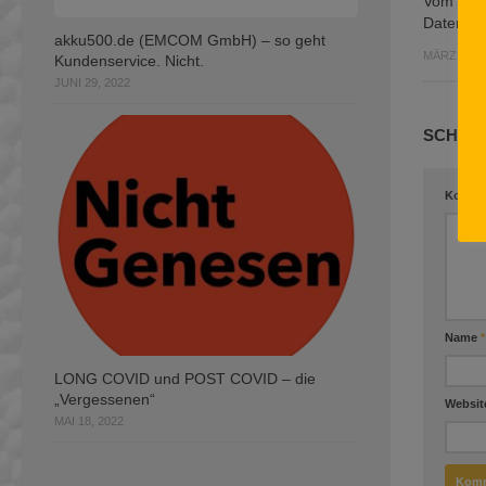
Vom Fahr
Datenau
akku500.de (EMCOM GmbH) – so geht
MÄRZ 6, 2
Kundenservice. Nicht.
JUNI 29, 2022
SCHREI
Komme
Name
*
LONG COVID und POST COVID – die
„Vergessenen“
Websit
MAI 18, 2022