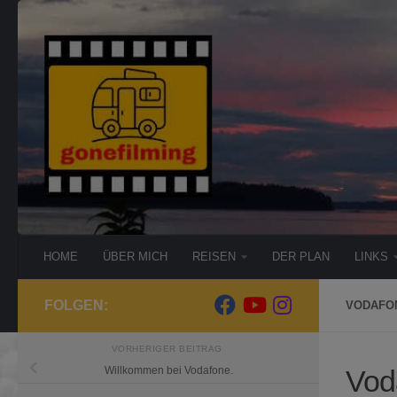
Zum Inhalt springen
HOME
ÜBER MICH
REISEN
DER PLAN
LINKS
FOLGEN:
VODAFON
VORHERIGER BEITRAG
Vod
Willkommen bei Vodafone.