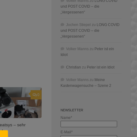
Volker Manns
zu
LONG COVID
und POST COVID – die
„Vergessenen“
Jochen Stiepel
zu
LONG COVID
und POST COVID – die
„Vergessenen“
Volker Manns
zu
Peter ist ein
Idiot
Christian
zu
Peter ist ein Idiot
Volker Manns
zu
Meine
Kastenwagensuche – Szene 2
0
NEWSLETTER
Name*
eatsys – sehr
r!
E-Mail*