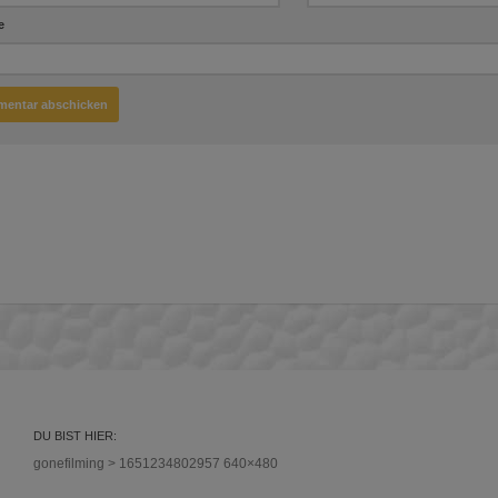
e
DU BIST HIER:
gonefilming
>
1651234802957 640×480