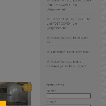
Volker Manns
zu
LONG COVID
und POST COVID – die
„Vergessenen“
Jochen Stiepel
zu
LONG COVID
und POST COVID – die
„Vergessenen“
Volker Manns
zu
Peter ist ein
Idiot
Christian
zu
Peter ist ein Idiot
Volker Manns
zu
Meine
Kastenwagensuche – Szene 2
NEWSLETTER
0
Name*
E-Mail*