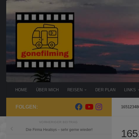
Zum Inhalt springen
HOME
ÜBER MICH
REISEN
DER PLAN
LINKS
FOLGEN:
16512348
VORHERIGER BEITRAG
165
Die Firma Heatsys – sehr gerne wieder!