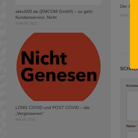
Der Ärge
akku500.de (EMCOM GmbH) – so geht
APRIL 23, 
Kundenservice. Nicht.
JUNI 29, 2022
SCHREI
Komme
LONG COVID und POST COVID – die
„Vergessenen“
MAI 18, 2022
Name
*