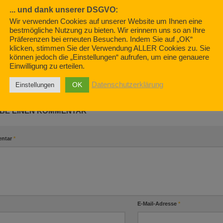
... und dank unserer DSGVO:
r mit Berger
Wieder hüb
Wir verwenden Cookies auf unserer Website um Ihnen eine
2022
FEBRUAR 7, 2
bestmögliche Nutzung zu bieten. Wir erinnern uns so an Ihre
Präferenzen bei erneuten Besuchen. Indem Sie auf „OK“
Der Fahrtenschreiber / DTCO
klicken, stimmen Sie der Verwendung ALLER Cookies zu. Sie
und das Autohaus Borgmann,
können jedoch die „Einstellungen“ aufrufen, um eine genauere
Krefeld
Einwilligung zu erteilen.
AUGUST 20, 2021
OK
Datenschutzerklärung
Einstellungen
BE EINEN KOMMENTAR
ntar
*
E-Mail-Adresse
*