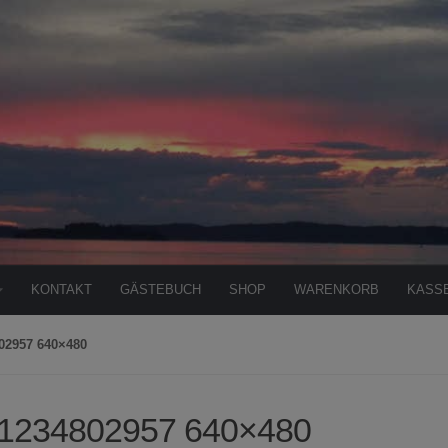
KONTAKT
GÄSTEBUCH
SHOP
WARENKORB
KASS
02957 640×480
1234802957 640×480