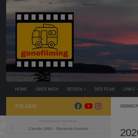
Zum Inhalt springen
HOME
ÜBER MICH
REISEN
DER PLAN
LINKS
FOLGEN:
20200217
VORHERIGER BEITRAG
202
Canada 1968 – Stampede Grounds