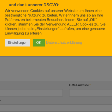
... und dank unserer DSGVO:
he Aussendienst –
Wir verwenden Cookies auf unserer Website um Ihnen eine
Gasüberfall
Die Sache mit dem Vertrauen
 normale Wahnsinn.
bestmögliche Nutzung zu bieten. Wir erinnern uns so an Ihre
APRIL 8, 2019
Präferenzen bei erneuten Besuchen. Indem Sie auf „OK“
APRIL 1, 2019
19
klicken, stimmen Sie der Verwendung ALLER Cookies zu. Sie
können jedoch die „Einstellungen“ aufrufen, um eine genauere
Einwilligung zu erteilen.
BE EINEN KOMMENTAR
OK
Datenschutzerklärung
Einstellungen
ntar
*
E-Mail-Adresse
*
e