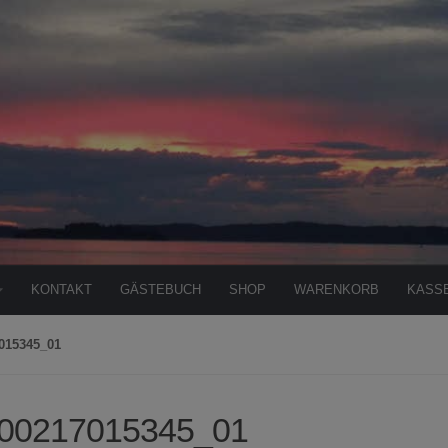
KONTAKT
GÄSTEBUCH
SHOP
WARENKORB
KASS
015345_01
00217015345_01