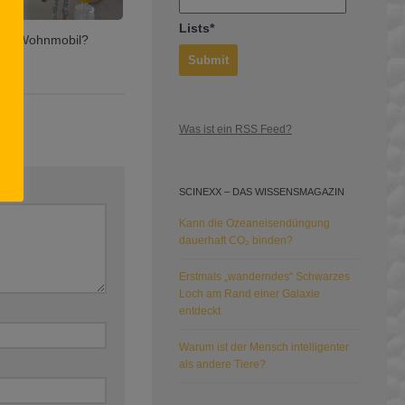
Lists*
 im Wohnmobil?
Was ist ein RSS Feed?
SCINEXX – DAS WISSENSMAGAZIN
Kann die Ozeaneisendüngung
dauerhaft CO₂ binden?
Erstmals „wanderndes“ Schwarzes
Loch am Rand einer Galaxie
entdeckt
Warum ist der Mensch intelligenter
als andere Tiere?