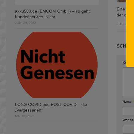
Eine Woc
akku500.de (EMCOM GmbH) – so geht
der ganz
Kundenservice. Nicht.
JUNI 29, 2022
JULI 28, 20
SCHREI
Komme
Name
*
LONG COVID und POST COVID – die
„Vergessenen“
MAI 18, 2022
Websit