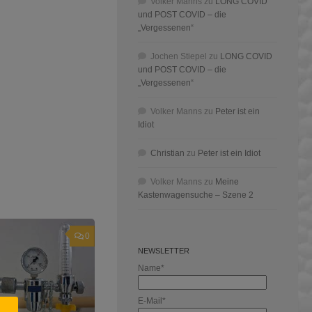
Volker Manns
zu
LONG COVID
und POST COVID – die
„Vergessenen“
Jochen Stiepel
zu
LONG COVID
und POST COVID – die
„Vergessenen“
Volker Manns
zu
Peter ist ein
Idiot
Christian
zu
Peter ist ein Idiot
Volker Manns
zu
Meine
Kastenwagensuche – Szene 2
0
NEWSLETTER
Name*
E-Mail*