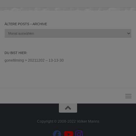
ÄLTERE POSTS – ARCHIVE
Ältere
Posts
–
Archive
DU BIST HIER:
gonefilming
>
20211202 – 13-13-30
Copyright © 2008-2022 Volker Manns