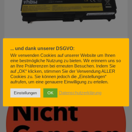
... und dank unserer DSGVO:
Wir verwenden Cookies auf unserer Website um Ihnen
eine bestmögliche Nutzung zu bieten. Wir erinnern uns so
akku500.de (EMCOM GmbH) – so geht Kundenservice. Nicht.
an Ihre Präferenzen bei erneuten Besuchen. Indem Sie
JUNI 29, 2022
auf „OK“ klicken, stimmen Sie der Verwendung ALLER
Cookies zu. Sie können jedoch die „Einstellungen“
aufrufen, um eine genauere Einwilligung zu erteilen.
OK
Datenschutzerklärung
Einstellungen